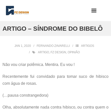
Skip
to
content
ARTIGO – SÍNDROME DO BIBELÔ
JAN 1, 2020
FERNANDO ZAVARELLI
ARTIGOS
ARTIGO
,
FZ DESIGN
,
OPINIÃO
Não vou criar polêmica. Mentira. Eu vou !
Recentemente fui convidado para tomar suco de hibisco
com água de rosas.
(…pausa constrangedora)
Olha, absolutamente nada contra hibisco, ou contra quem o