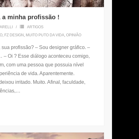
 a minha profissão !
ARELLI
ARTIGOS
CO
,
FZ DESIGN
,
MUITO PUTO DA VIDA
,
OPINIÃO
 sua profissão? – Sou designer gráfico. –
 – Oi ? Esse diálogo aconteceu comigo,
em, com uma pessoa que possuia nível
periência de vida. Aparentemente.
ixou irritado. Muito. Afinal, faculdade,
iências,
…