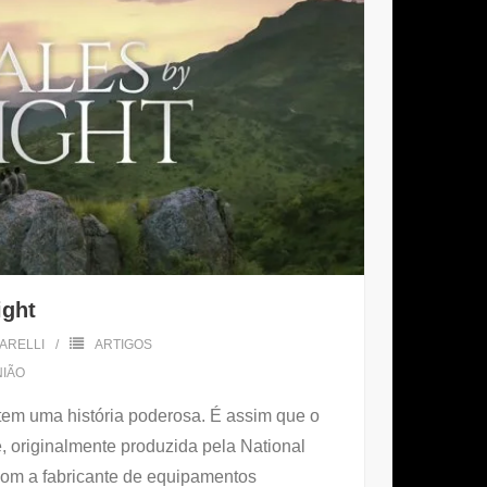
ight
ARELLI
ARTIGOS
NIÃO
 tem uma história poderosa. É assim que o
e, originalmente produzida pela National
om a fabricante de equipamentos