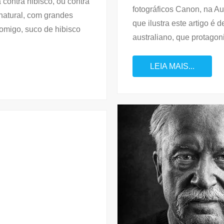
contra hibisco, ou contra
fotográficos Canon, na Au
natural, com grandes
que ilustra este artigo é 
omigo, suco de hibisco
australiano, que protagon
LEIA MAIS...