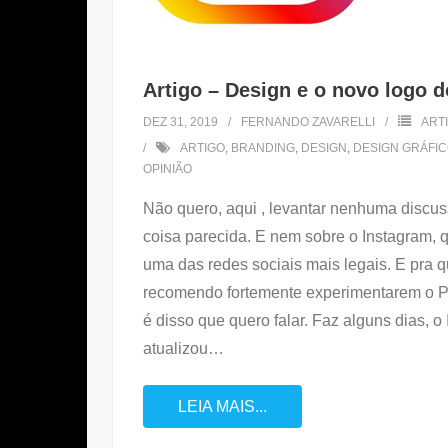
Artigo – Design e o novo logo 
DEZ 31, 2019
FERNANDO ZAVARELLI
ART
ARTIGO
,
BRANDING
,
DESIGN
,
DESIGN GRÁFI
OPINIÃO
Não quero, aqui , levantar nenhuma discu
coisa parecida. E nem sobre o Instagram, q
uma das redes sociais mais legais. E pra 
recomendo fortemente experimentarem o P
é disso que quero falar. Faz alguns dias, o
atualizou
…
LEIA MAIS...