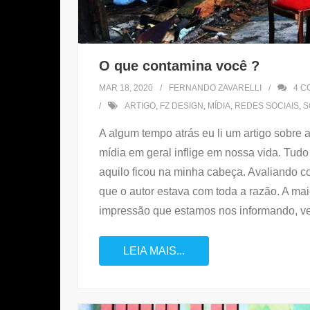
O que contamina você ?
MAR 18, 2020
FERNANDO ZAVARELLI
4
C
ARTIGO
,
FZ DESIGN
,
MÍDIA
,
REDES SOCIAIS
,
S
A algum tempo atrás eu li um artigo sobre
mídia em geral inflige em nossa vida. Tudo 
aquilo ficou na minha cabeça. Avaliando c
que o autor estava com toda a razão. A ma
impressão que estamos nos informando, v
LEIA MAIS...