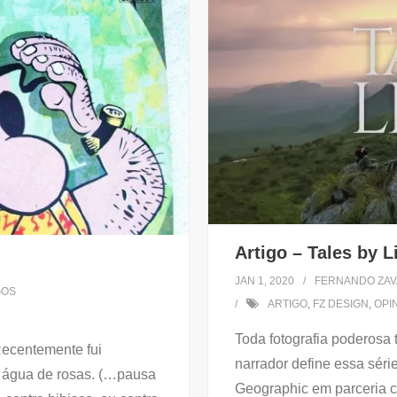
Artigo – Tales by L
JAN 1, 2020
FERNANDO ZAV
GOS
ARTIGO
,
FZ DESIGN
,
OPI
Toda fotografia poderosa
Recentemente fui
narrador define essa séri
m água de rosas. (…pausa
Geographic em parceria c