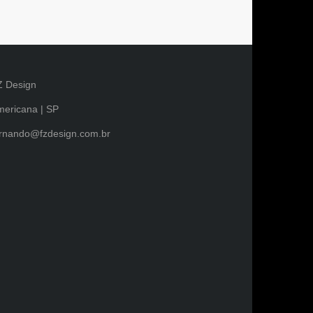
Z Design
ericana | SP
ernando@fzdesign.com.br