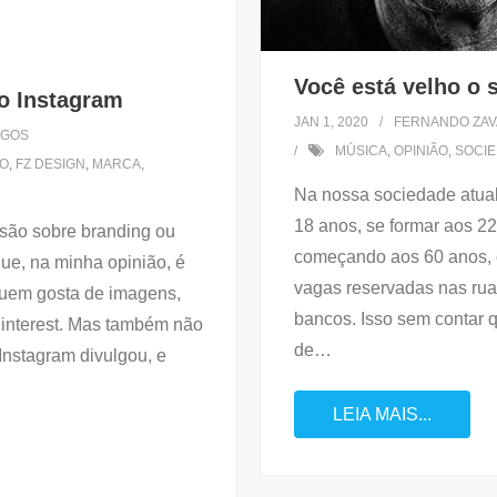
Você está velho o s
do Instagram
JAN 1, 2020
FERNANDO ZAV
IGOS
MÚSICA
,
OPINIÃO
,
SOCI
CO
,
FZ DESIGN
,
MARCA
,
Na nossa sociedade atual
18 anos, se formar aos 22,
ssão sobre branding ou
começando aos 60 anos, c
ue, na minha opinião, é
vagas reservadas nas rua
quem gosta de imagens,
bancos. Isso sem contar
interest. Mas também não
de
…
 Instagram divulgou, e
LEIA MAIS...