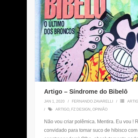
Artigo – Síndrome do Bibelô
JAN 1, 2020
FERNANDO ZAVARELLI
ARTI
ARTIGO
,
FZ DESIGN
,
OPINIÃO
Não vou criar polêmica. Mentira. Eu vou ! 
convidado para tomar suco de hibisco co