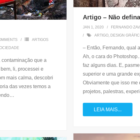
Artigo – Não defina
JAN 1, 2020
FERNANDO ZAV
ARTIGO
,
DESIGN GRÁFI
OMMENTS
ARTIGOS
– Então, Fernando, qual a
OCIEDADE
Ah, o cara do Photoshop…
 a contaminação que a
faz alguns dias. E, pasm
bem, li, processei e
superior e uma grande ex
om mais calma, descobri
Obviamente que isso me de
ioria das vezes temos a
projetos, palestras, exper
endo
…
LEIA MAIS...