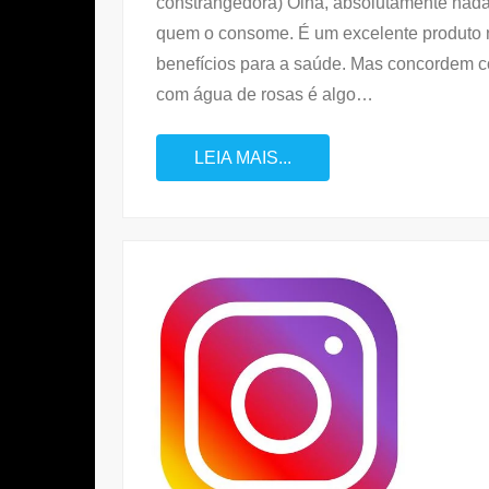
constrangedora) Olha, absolutamente nada 
quem o consome. É um excelente produto 
benefícios para a saúde. Mas concordem c
com água de rosas é algo
…
LEIA MAIS...