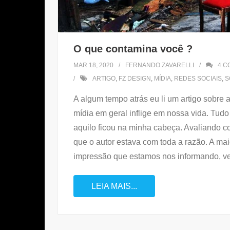
O que contamina você ?
MAR 18, 2020
FERNANDO ZAVARELLI
4
C
ARTIGO
,
FZ DESIGN
,
MÍDIA
,
REDES SOCIAIS
,
S
A algum tempo atrás eu li um artigo sobre
mídia em geral inflige em nossa vida. Tudo 
aquilo ficou na minha cabeça. Avaliando c
que o autor estava com toda a razão. A ma
impressão que estamos nos informando, v
LEIA MAIS...