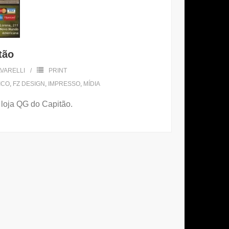
tão
VARELLI
PRINT
ICO
,
FZ DESIGN
,
IMPRESSO
,
MÍDIA
 loja QG do Capitão.