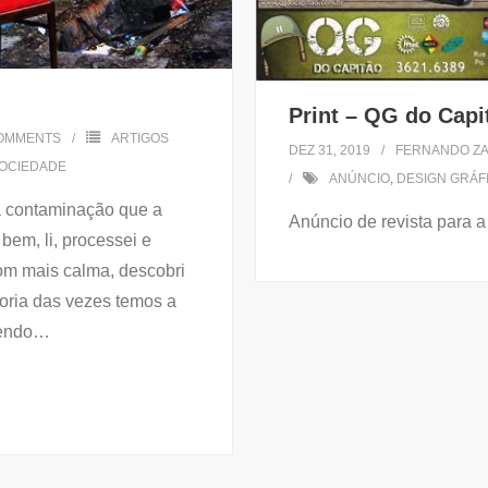
Print – QG do Capi
OMMENTS
ARTIGOS
DEZ 31, 2019
FERNANDO ZA
OCIEDADE
ANÚNCIO
,
DESIGN GRÁF
 a contaminação que a
Anúncio de revista para a
bem, li, processei e
om mais calma, descobri
ioria das vezes temos a
endo
…