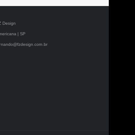
Z Design
ericana | SP
ernando@fzdesign.com.br