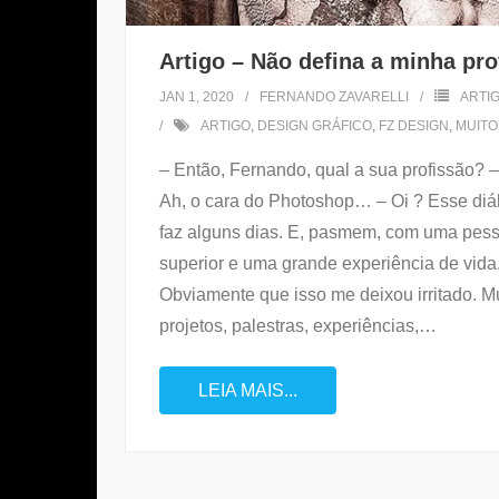
Artigo – Não defina a minha pro
JAN 1, 2020
FERNANDO ZAVARELLI
ARTI
ARTIGO
,
DESIGN GRÁFICO
,
FZ DESIGN
,
MUITO
– Então, Fernando, qual a sua profissão? –
Ah, o cara do Photoshop… – Oi ? Esse diá
faz alguns dias. E, pasmem, com uma pess
superior e uma grande experiência de vida
Obviamente que isso me deixou irritado. Mui
projetos, palestras, experiências,
…
LEIA MAIS...