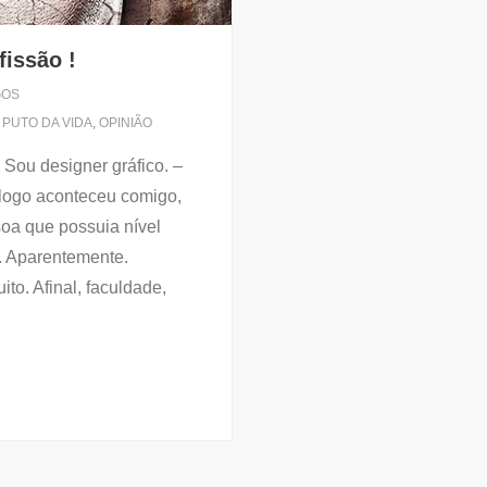
fissão !
GOS
 PUTO DA VIDA
,
OPINIÃO
 Sou designer gráfico. –
logo aconteceu comigo,
oa que possuia nível
. Aparentemente.
to. Afinal, faculdade,