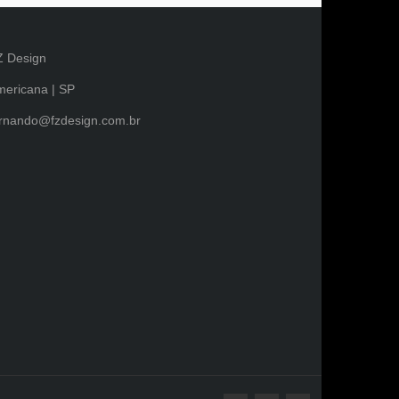
Z Design
ericana | SP
ernando@fzdesign.com.br