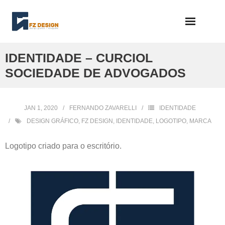
Skip
to
content
IDENTIDADE – CURCIOL
SOCIEDADE DE ADVOGADOS
JAN 1, 2020
FERNANDO ZAVARELLI
IDENTIDADE
DESIGN GRÁFICO
,
FZ DESIGN
,
IDENTIDADE
,
LOGOTIPO
,
MARCA
Logotipo criado para o escritório.