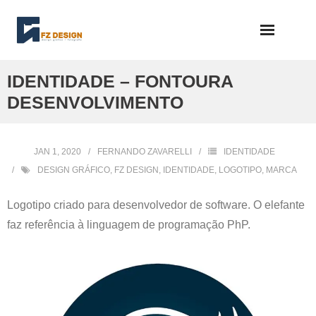
Skip
to
content
IDENTIDADE – FONTOURA
DESENVOLVIMENTO
JAN 1, 2020
FERNANDO ZAVARELLI
IDENTIDADE
DESIGN GRÁFICO
,
FZ DESIGN
,
IDENTIDADE
,
LOGOTIPO
,
MARCA
Logotipo criado para desenvolvedor de software. O elefante
faz referência à linguagem de programação PhP.