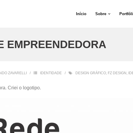
Início
Sobre
Portfól
DE EMPREENDEDORA
NDO ZAVARELLI
IDENTIDADE
DESIGN GRÁFICO
,
FZ DESIGN
,
ID
. Criei o logotipo.