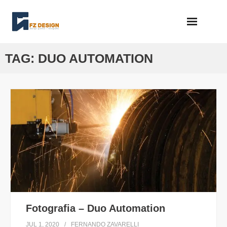
Skip
to
content
TAG:
DUO AUTOMATION
Fotografia – Duo Automation
JUL 1, 2020
FERNANDO ZAVARELLI