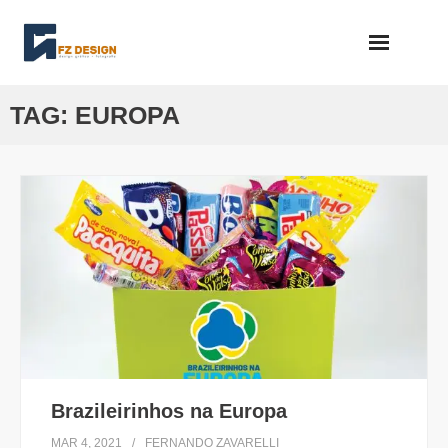
Skip
to
content
TAG:
EUROPA
Brazileirinhos na Europa
MAR 4, 2021
FERNANDO ZAVARELLI