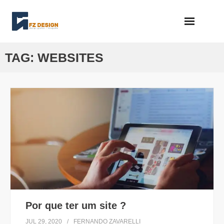
Skip
to
content
TAG:
WEBSITES
Por que ter um site ?
JUL 29, 2020
FERNANDO ZAVARELLI