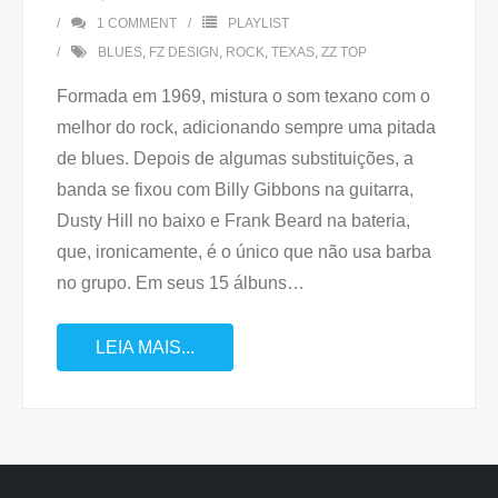
1
COMMENT
PLAYLIST
BLUES
,
FZ DESIGN
,
ROCK
,
TEXAS
,
ZZ TOP
Formada em 1969, mistura o som texano com o
melhor do rock, adicionando sempre uma pitada
de blues. Depois de algumas substituições, a
banda se fixou com Billy Gibbons na guitarra,
Dusty Hill no baixo e Frank Beard na bateria,
que, ironicamente, é o único que não usa barba
no grupo. Em seus 15 álbuns
…
LEIA MAIS...