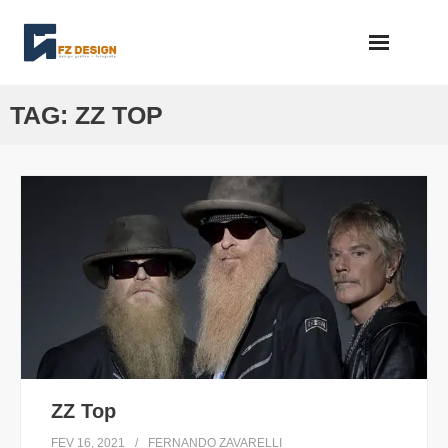
Skip
to
content
TAG:
ZZ TOP
ZZ Top
FEV 16, 2021
FERNANDO ZAVARELLI